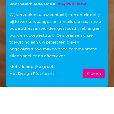
Voorbeeld: Jane Doe =
jdo@d-plus.be
Wij verzoeken u uw contactlijsten onmiddellijk
bij te werken, aangezien e-mails die naar onze
oude adressen worden gestuurd, niet langer
worden doorgestuurd. Ons team en onze
toewijding aan uw projecten blijven
ongewijzigd. We maken onze communicatie
alleen sneller en effectiever.
Met vriendelijke groet,
Het Design Plus-team
Sluiten
Is uw kantoor toe aan renovatie of
heeft u plannen om post-covid-19 te