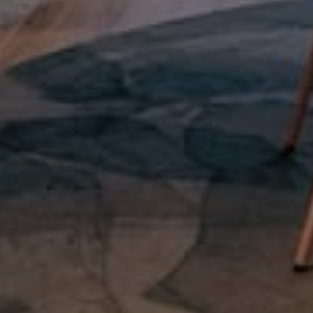
Project
Ads & Data
ONTDEK HET PROJECT
Project
Banimmo
ONTDEK HET PROJECT
Project
Samaya