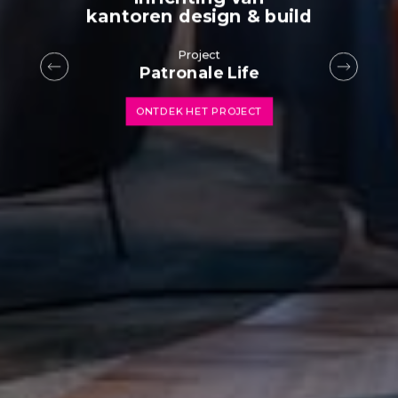
kantoren design & build
Project
Patronale Life
ONTDEK HET PROJECT
Project
Flagship Community Space
ONTDEK HET PROJECT
Project
L'Oréal
ONTDEK HET PROJECT