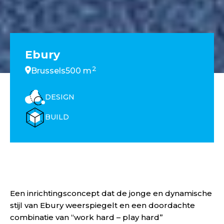
Ebury
2
Brussels
500 m
DESIGN
BUILD
Een inrichtingsconcept dat de jonge en dynamische
stijl van Ebury weerspiegelt en een doordachte
combinatie van “work hard – play hard”